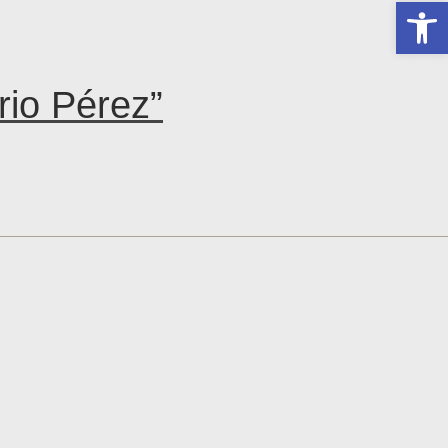
Abrir 
rio Pérez”